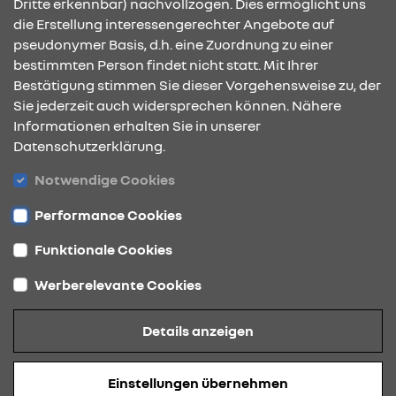
Dritte erkennbar) nachvollzogen. Dies ermöglicht uns
die Erstellung interessengerechter Angebote auf
pseudonymer Basis, d.h. eine Zuordnung zu einer
bestimmten Person findet nicht statt. Mit Ihrer
KONTAKT & ANFAHRT
Bestätigung stimmen Sie dieser Vorgehensweise zu, der
Sie jederzeit auch widersprechen können. Nähere
Informationen erhalten Sie in unserer
Datenschutzerklärung.
ÖFFNUNGSZEITEN
Notwendige Cookies
Performance Cookies
STANDORTE
Funktionale Cookies
Werberelevante Cookies
Details anzeigen
Datenschutz
Einstellungen übernehmen