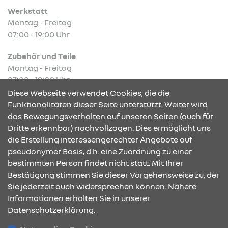
Werkstatt
Montag - Freitag
07:00 - 19:00 Uhr
Zubehör und Teile
Montag - Freitag
07:00 - 19:00 Uhr
Diese Webseite verwendet Cookies, die die
Funktionalitäten dieser Seite unterstützt. Weiter wird
das Bewegungsverhalten auf unseren Seiten (auch für
Dritte erkennbar) nachvollzogen. Dies ermöglicht uns
KONTAKT & ANFAHRT
die Erstellung interessengerechter Angebote auf
pseudonymer Basis, d.h. eine Zuordnung zu einer
bestimmten Person findet nicht statt. Mit Ihrer
Bestätigung stimmen Sie dieser Vorgehensweise zu, der
ÖFFNUNGSZEITEN
Sie jederzeit auch widersprechen können. Nähere
Informationen erhalten Sie in unserer
Datenschutzerklärung.
STANDORTE