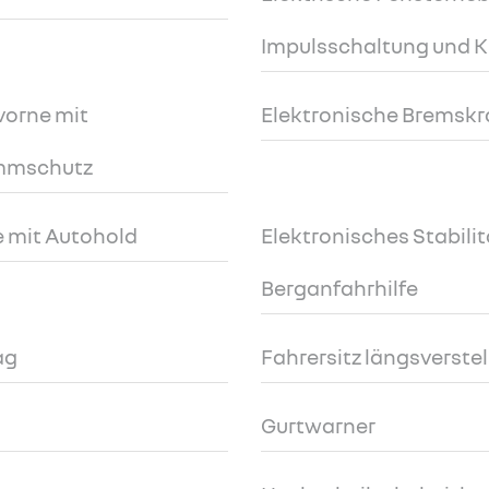
Impulsschaltung und 
vorne mit
Elektronische Bremskr
emmschutz
 mit Autohold
Elektronisches Stabili
Berganfahrhilfe
ag
Fahrersitz längsverstel
Gurtwarner