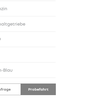
nzin
altgetriebe
9
n-Blau
frage
Probefahrt