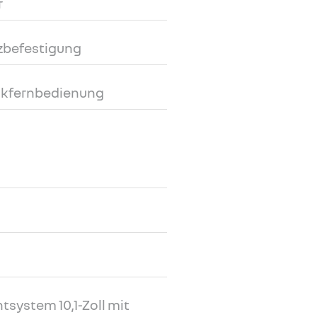
r
tzbefestigung
nkfernbedienung
tsystem 10,1-Zoll mit