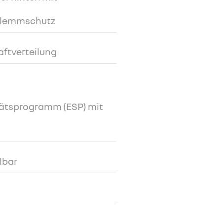
Klemmschutz
aftverteilung
tätsprogramm (ESP) mit
lbar