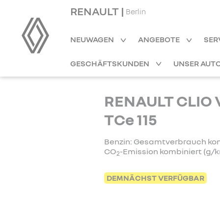
RENAULT |
Berlin
NEUWAGEN
ANGEBOTE
SER
GESCHÄFTSKUNDEN
UNSER AUT
RENAULT CLIO V
TCe 115
Benzin: Gesamtverbrauch kombi
CO
-Emission kombiniert (g/km
2
DEMNÄCHST VERFÜGBAR