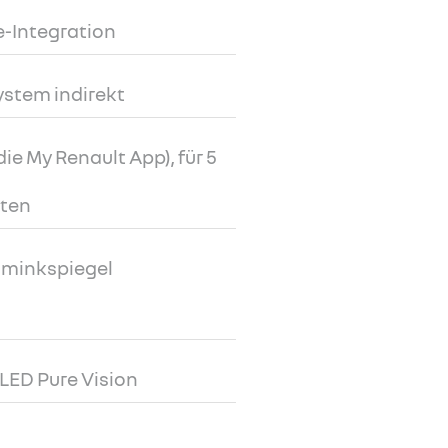
-Integration
ystem indirekt
ie My Renault App), für 5
lten
minkspiegel
LED Pure Vision