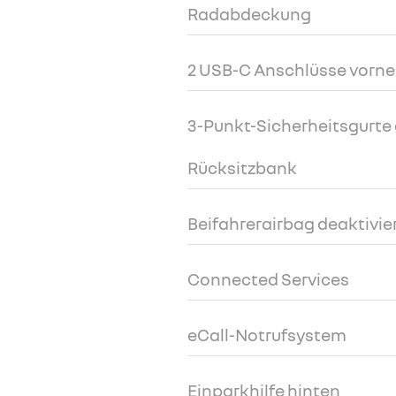
Radabdeckung
2 USB-C Anschlüsse vorne
3-Punkt-Sicherheitsgurte a
Rücksitzbank
Beifahrerairbag deaktivie
Connected Services
eCall-Notrufsystem
Einparkhilfe hinten