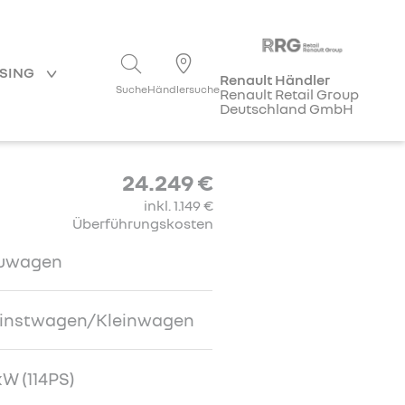
ASING
Renault Händler
Suche
Händlersuche
Renault Retail Group
Deutschland GmbH
24.249 €
inkl. 1.149 €
Überführungskosten
uwagen
einstwagen/Kleinwagen
W (114PS)