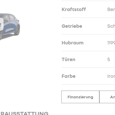
Kraftstoff
Be
Getriebe
Sch
Hubraum
119
Türen
5
Farbe
Iro
Finanzierung
An
ERAUSSTATTUNG