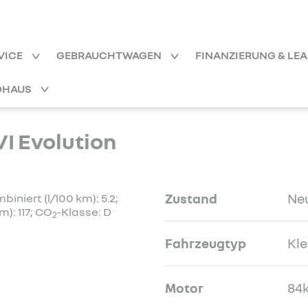
VICE
GEBRAUCHTWAGEN
FINANZIERUNG & LE
OHAUS
I Evolution
Zustand
Ne
niert (l/100 km): 5.2;
): 117; CO
-Klasse: D
2
Fahrzeugtyp
Kl
Motor
84k