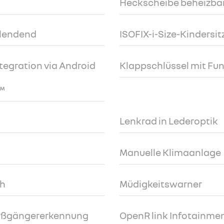
Heckscheibe beheizba
blendend
ISOFIX-i-Size-Kindersi
egration via Android
Klappschlüssel mit Fu
™
Lenkrad in Lederoptik
Manuelle Klimaanlage
ch
Müdigkeitswarner
Fußgängererkennung
OpenR link Infotainmen