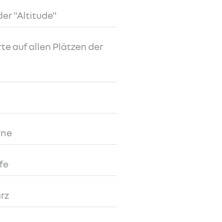
er "Altitude"
e auf allen Plätzen der
rne
fe
rz