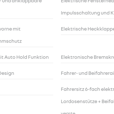
iz- und anklappbare
Elektrische Fensterheb
Impulsschaltung und 
vorne mit
Elektrische Heckklapp
emmschutz
it Auto Hold Funktion
Elektronische Bremskr
 Design
Fahrer- und Beifahrera
Fahrersitz 6-fach elekt
Lordosenstütze + Beifah
verste