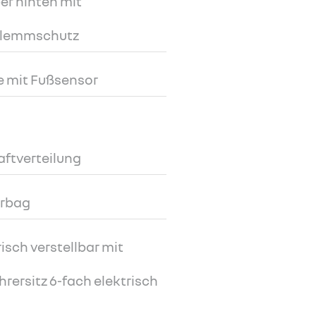
er hinten mit
Klemmschutz
e mit Fußsensor
aftverteilung
irbag
risch verstellbar mit
rersitz 6-fach elektrisch