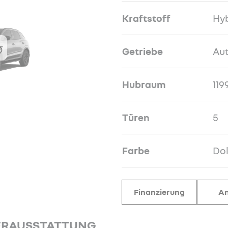
Kraftstoff
Hyb
Getriebe
Au
Hubraum
119
Türen
5
Farbe
Do
Finanzierung
An
ERAUSSTATTUNG