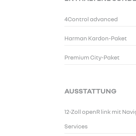
4Control advanced
Harman Kardon-Paket
Premium City-Paket
AUSSTATTUNG
12-Zoll openR link mit Nav
Services