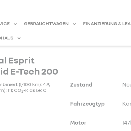
VICE
GEBRAUCHTWAGEN
FINANZIERUNG & LE
OHAUS
l Esprit
rid E-Tech 200
Zustand
Ne
niert (l/100 km): 4.9;
): 111; CO
-Klasse: C
2
Fahrzeugtyp
Ko
Motor
147