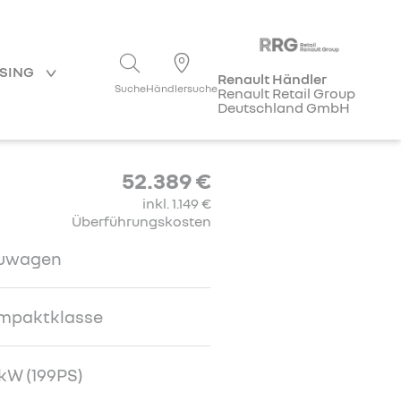
ASING
Renault Händler
Suche
Händlersuche
Renault Retail Group
Deutschland GmbH
52.389 €
inkl. 1.149 €
Überführungskosten
uwagen
mpaktklasse
kW (199PS)