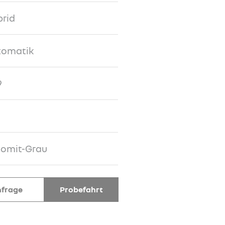
rid
tomatik
9
lomit-Grau
frage
Probefahrt