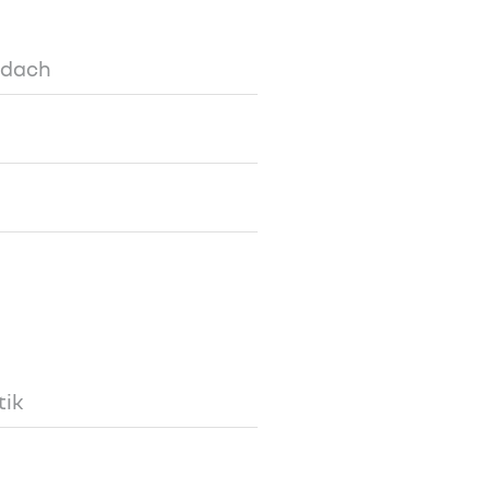
sdach
tik