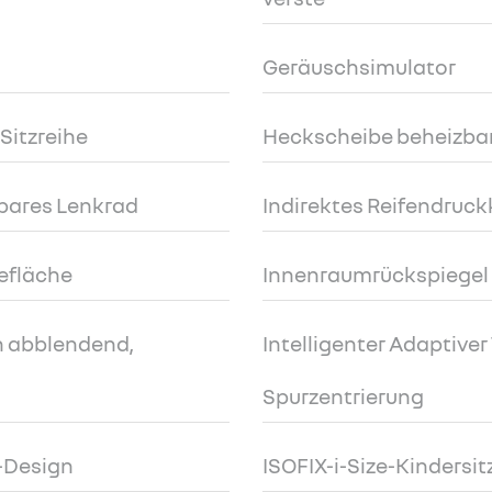
Geräuschsimulator
 Sitzreihe
Heckscheibe beheizba
bares Lenkrad
Indirektes Reifendruc
efläche
Innenraumrückspiegel
h abblendend,
Intelligenter Adaptive
Spurzentrierung
E-Design
ISOFIX-i-Size-Kindersi