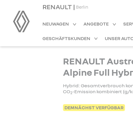
RENAULT |
Berlin
NEUWAGEN
ANGEBOTE
SER
GESCHÄFTSKUNDEN
UNSER AUT
RENAULT Austra
Alpine Full Hyb
Hybrid: Gesamtverbrauch kombi
CO
-Emission kombiniert (g/km
2
DEMNÄCHST VERFÜGBAR