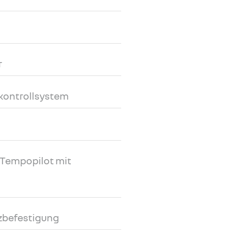
r
kkontrollsystem
r Tempopilot mit
tzbefestigung