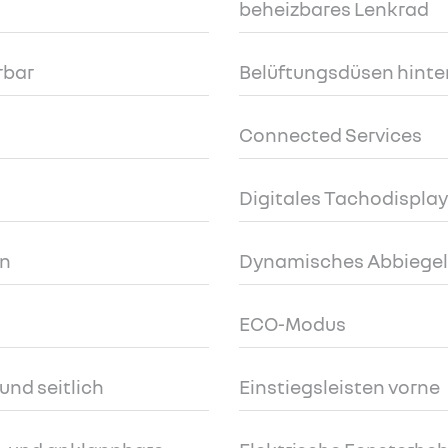
beheizbares Lenkrad
rbar
Belüftungsdüsen hinte
Connected Services
Digitales Tachodisplay 
en
Dynamisches Abbiegeli
ECO-Modus
und seitlich
Einstiegsleisten vorne