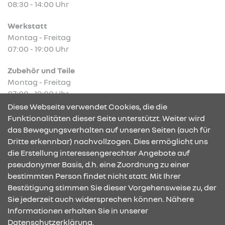
08:30 - 14:00 Uhr
Werkstatt
Montag - Freitag
07:00 - 19:00 Uhr
Zubehör und Teile
Montag - Freitag
07:00 - 19:00 Uhr
Diese Webseite verwendet Cookies, die die
Funktionalitäten dieser Seite unterstützt. Weiter wird
das Bewegungsverhalten auf unseren Seiten (auch für
Dritte erkennbar) nachvollzogen. Dies ermöglicht uns
KONTAKT & ANFAHRT
die Erstellung interessengerechter Angebote auf
pseudonymer Basis, d.h. eine Zuordnung zu einer
bestimmten Person findet nicht statt. Mit Ihrer
Bestätigung stimmen Sie dieser Vorgehensweise zu, der
ÖFFNUNGSZEITEN
Sie jederzeit auch widersprechen können. Nähere
Informationen erhalten Sie in unserer
Datenschutzerklärung.