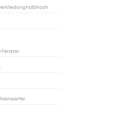
erkleidung halbhoch
 Fenster
t
cheinwerfer