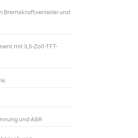
 Bremskraftverteiler und
nt mit 3,5-Zoll-TFT-
nk
ennung und ASR