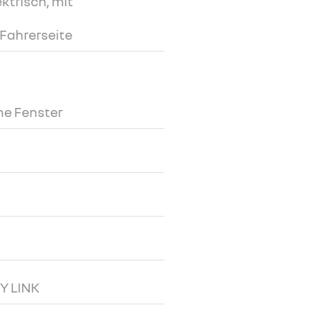
ktrisch, mit
 Fahrerseite
ne Fenster
Y LINK