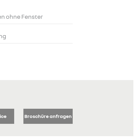
n ohne Fenster
ng
ice
Broschüre anfragen