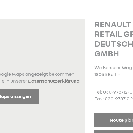
RENAULT
RETAIL 
DEUTSC
GMBH
Weißenseer Weg 
 Google Maps angezeigt bekommen.
13055 Berlin
ie in unserer
Datenschutzerklärung
.
Tel: 030-978712-0
Maps anzeigen
Fax: 030-978712-1
Route pla