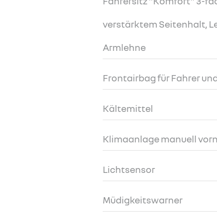
Fahrersitz "Komfort" 3-fach
verstärktem Seitenhalt, L
Armlehne
Frontairbag für Fahrer und
Kältemittel
Klimaanlage manuell vor
Lichtsensor
Müdigkeitswarner