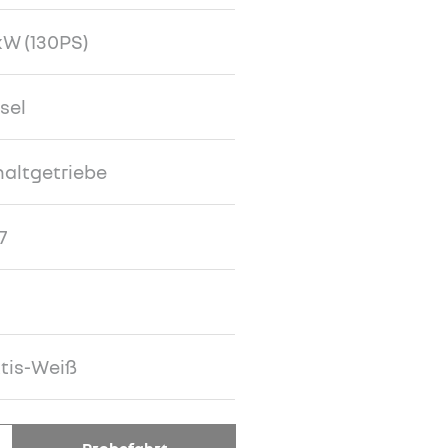
W (130PS)
sel
altgetriebe
7
tis-Weiß