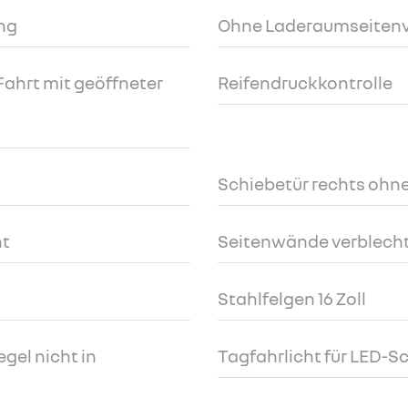
ng
Ohne Laderaumseitenv
Fahrt mit geöffneter
Reifendruckkontrolle
Schiebetür rechts ohne
ht
Seitenwände verblech
Stahlfelgen 16 Zoll
gel nicht in
Tagfahrlicht für LED-S