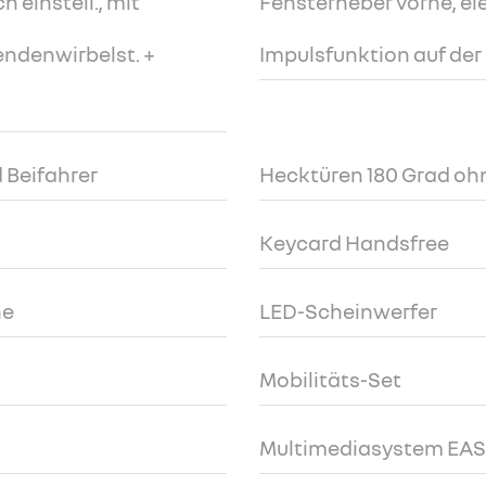
 einstell., mit
Fensterheber vorne, ele
endenwirbelst. +
Impulsfunktion auf der
 Beifahrer
Hecktüren 180 Grad oh
Keycard Handsfree
ne
LED-Scheinwerfer
Mobilitäts-Set
Multimediasystem EAS