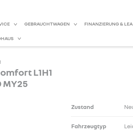
VICE
GEBRAUCHTWAGEN
FINANZIERUNG & LE
OHAUS
c
omfort L1H1
30 MY25
Zustand
Ne
Fahrzeugtyp
Lei