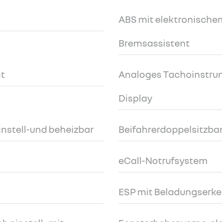
ABS mit elektronischem
Bremsassistent
nt
Analoges Tachoinstrume
Display
instell-und beheizbar
Beifahrerdoppelsitzba
eCall-Notrufsystem
ESP mit Beladungserk