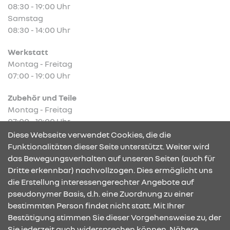
08:30 - 19:00 Uhr
Samstag
08:30 - 14:00 Uhr
Werkstatt
Montag - Freitag
07:00 - 19:00 Uhr
Zubehör und Teile
Montag - Freitag
07:00 - 19:00 Uhr
Diese Webseite verwendet Cookies, die die
Funktionalitäten dieser Seite unterstützt. Weiter wird
das Bewegungsverhalten auf unseren Seiten (auch für
Dritte erkennbar) nachvollzogen. Dies ermöglicht uns
KONTAKT & ANFAHRT
die Erstellung interessengerechter Angebote auf
pseudonymer Basis, d.h. eine Zuordnung zu einer
bestimmten Person findet nicht statt. Mit Ihrer
Bestätigung stimmen Sie dieser Vorgehensweise zu, der
ÖFFNUNGSZEITEN
Sie jederzeit auch widersprechen können. Nähere