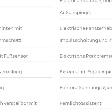
Elektrisch verstell-, b
Außenspiegel
hinten mit
Elektrische Fensterheb
emmschutz
Impulsschaltung und 
it Fußsensor
Elektrische Parkbrems
verteilung
Exterieur im Esprit Alp
ag
Fahrererkennungssys
h verstellbar mit
Fernlichtassistent