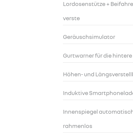
Lordosenstütze + Beifahrer
verste
Geräuschsimulator
Gurtwarner für die hintere
Höhen- und Längsverstell
Induktive Smartphonelad
Innenspiegel automatisc
rahmenlos