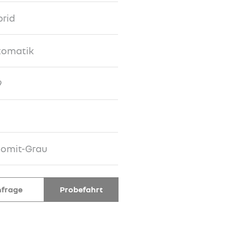
rid
tomatik
9
lomit-Grau
frage
Probefahrt