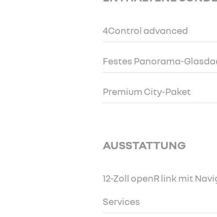
4Control advanced
Festes Panorama-Glasda
Premium City-Paket
AUSSTATTUNG
12-Zoll openR link mit Nav
Services