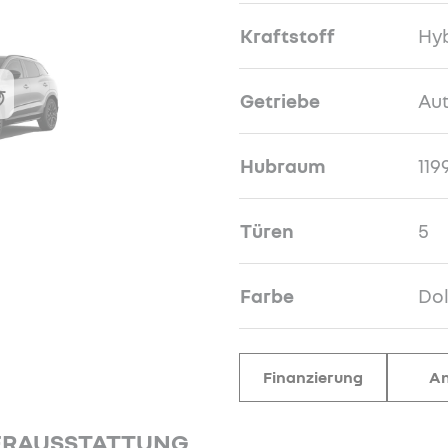
Kraftstoff
Hyb
Getriebe
Au
Hubraum
119
Türen
5
Farbe
Do
Finanzierung
An
ERAUSSTATTUNG