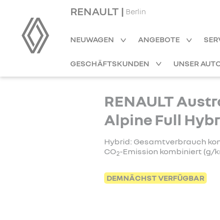
RENAULT |
Berlin
NEUWAGEN
ANGEBOTE
SER
GESCHÄFTSKUNDEN
UNSER AUT
RENAULT Austra
Alpine Full Hyb
Hybrid: Gesamtverbrauch kombi
CO
-Emission kombiniert (g/km
2
DEMNÄCHST VERFÜGBAR