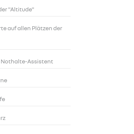
er "Altitude"
e auf allen Plätzen der
t Nothalte-Assistent
rne
fe
rz