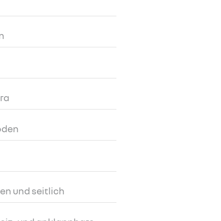
n
ra
oden
ten und seitlich