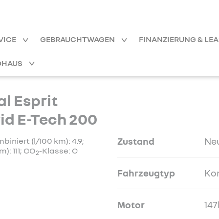
VICE
GEBRAUCHTWAGEN
FINANZIERUNG & LE
OHAUS
l Esprit
rid E-Tech 200
Zustand
Ne
niert (l/100 km): 4.9;
): 111; CO
-Klasse: C
2
Fahrzeugtyp
Ko
Motor
147