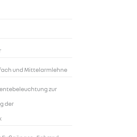
r
ufach und Mittelarmlehne
entebeleuchtung zur
ng der
k