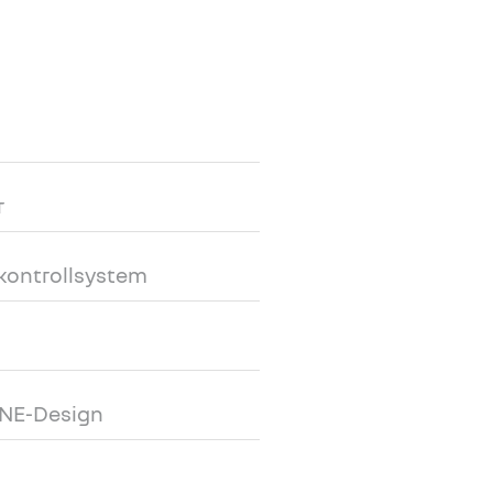
r
kkontrollsystem
PINE-Design