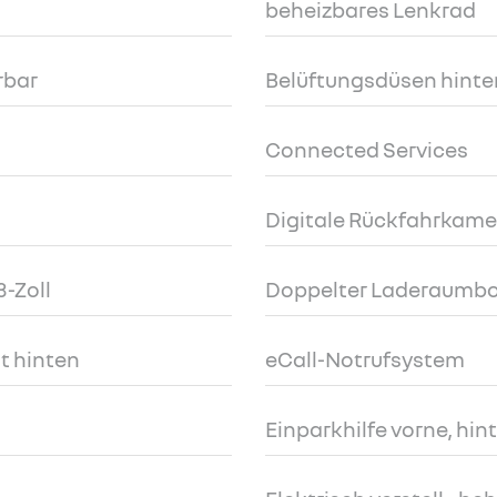
beheizbares Lenkrad
rbar
Belüftungsdüsen hinte
Connected Services
Digitale Rückfahrkame
3-Zoll
Doppelter Laderaumb
t hinten
eCall-Notrufsystem
Einparkhilfe vorne, hin