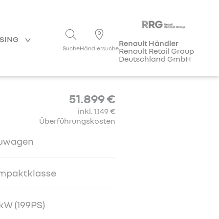
ASING
Renault Händler
Suche
Händlersuche
Renault Retail Group
Deutschland GmbH
51.899 €
inkl. 1.149 €
Überführungskosten
uwagen
mpaktklasse
kW (199PS)