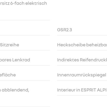
sitz 6-fach elektrisch
GSR2.3
 Sitzreihe
Heckscheibe beheizba
bares Lenkrad
Indirektes Reifendruc
efläche
Innenraumrückspiegel
h abblendend,
Interieur in ESPRIT AL