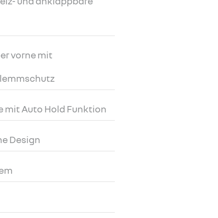
eheiz- und anklappbare
er vorne mit
Klemmschutz
e mit Auto Hold Funktion
ine Design
tem