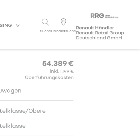
ASING
Renault Händler
Suche
Händlersuche
Renault Retail Group
Deutschland GmbH
54.389 €
inkl. 1.199 €
Überführungskosten
uwagen
telklasse/Obere
telklasse