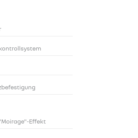
r
kkontrollsystem
tzbefestigung
"Moirage"-Effekt