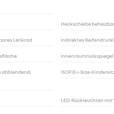
Heckscheibe beheizba
bares Lenkrad
Indirektes Reifendruc
efläche
Innenraumrückspiegel
h abblendend,
ISOFIX-i-Size-Kindersi
LED-Rückleuchten mit 