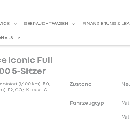
VICE
GEBRAUCHTWAGEN
FINANZIERUNG & LE
OHAUS
 Iconic Full
00 5-Sitzer
Zustand
Ne
niert (l/100 km): 5.0;
): 112; CO
-Klasse: C
2
Fahrzeugtyp
Mit
Mit