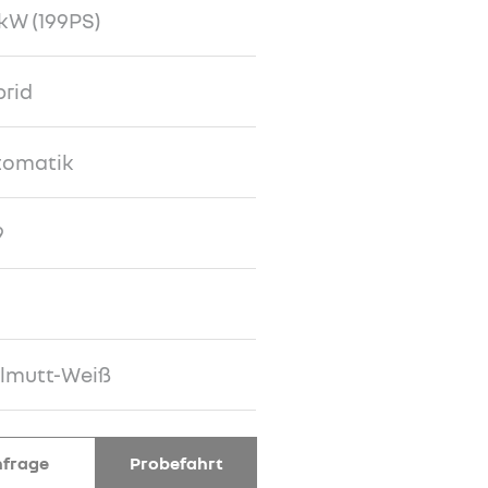
kW (199PS)
rid
tomatik
9
rlmutt-Weiß
frage
Probefahrt