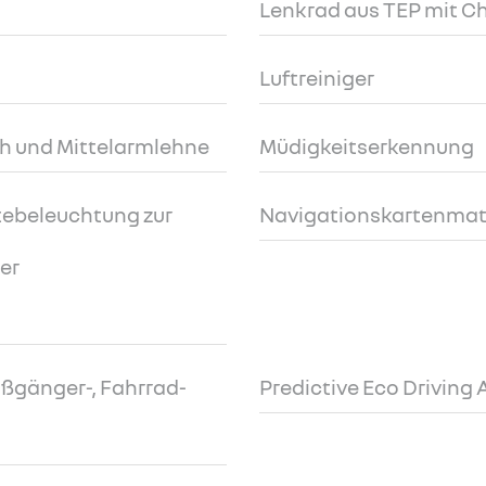
Lenkrad aus TEP mit 
Luftreiniger
ch und Mittelarmlehne
Müdigkeitserkennung
ebeleuchtung zur
Navigationskartenmate
der
ßgänger-, Fahrrad-
Predictive Eco Driving 