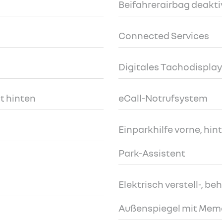
Beifahrerairbag deakti
Connected Services
Digitales Tachodisplay 
t hinten
eCall-Notrufsystem
Einparkhilfe vorne, hin
Park-Assistent
Elektrisch verstell-, b
Außenspiegel mit Mem