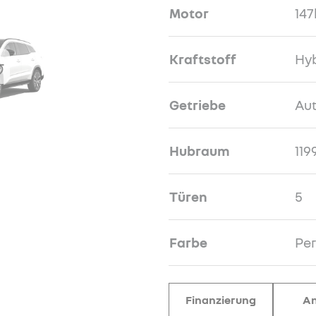
Motor
147
Kraftstoff
Hyb
Getriebe
Au
Hubraum
119
Türen
5
Farbe
Pe
Finanzierung
An