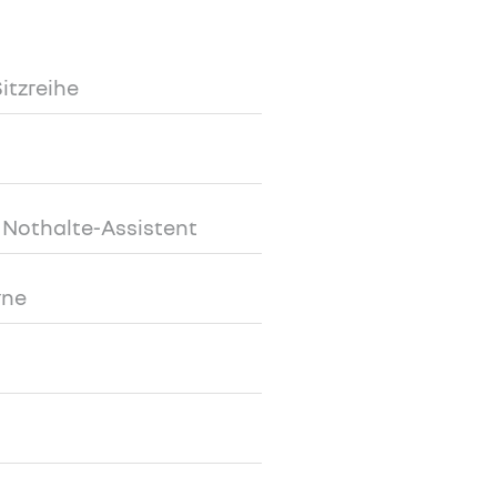
Sitzreihe
t Nothalte-Assistent
rne