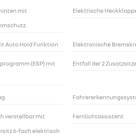
hinten mit
Elektrische Heckklapp
emmschutz
it Auto Hold Funktion
Elektronische Bremskr
tsprogramm (ESP) mit
Entfall der 2 Zusatzsitze
ag
Fahrererkennungssys
h verstellbar mit
Fernlichtassistent
sitz 6-fach elektrisch