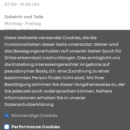
07:00 - 19:00 Uhr
Zubehör und Teile
Montag - Freitag
07:00 - 19:00 Uhr
Diese Webseite verwendet Cookies, die die
Funktionalitäten dieser Seite unterstützt. Weiter wird
das Bewegungsverhalten auf unseren Seiten (auch für
Dritte erkennbar) nachvollzogen. Dies ermöglicht uns
KONTAKT & ANFAHRT
die Erstellung interessengerechter Angebote auf
pseudonymer Basis, d.h. eine Zuordnung zu einer
bestimmten Person findet nicht statt. Mit Ihrer
Bestätigung stimmen Sie dieser Vorgehensweise zu, der
ÖFFNUNGSZEITEN
Sie jederzeit auch widersprechen können. Nähere
Informationen erhalten Sie in unserer
Datenschutzerklärung.
STANDORTE
Notwendige Cookies
Performance Cookies