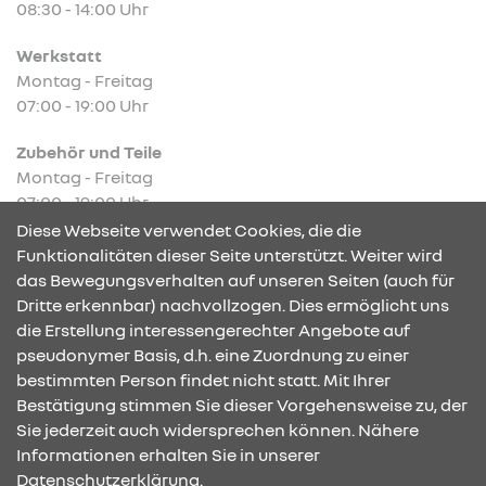
08:30 - 14:00 Uhr
Werkstatt
Montag - Freitag
07:00 - 19:00 Uhr
Zubehör und Teile
Montag - Freitag
07:00 - 19:00 Uhr
Diese Webseite verwendet Cookies, die die
Funktionalitäten dieser Seite unterstützt. Weiter wird
das Bewegungsverhalten auf unseren Seiten (auch für
Dritte erkennbar) nachvollzogen. Dies ermöglicht uns
KONTAKT & ANFAHRT
die Erstellung interessengerechter Angebote auf
pseudonymer Basis, d.h. eine Zuordnung zu einer
bestimmten Person findet nicht statt. Mit Ihrer
Bestätigung stimmen Sie dieser Vorgehensweise zu, der
ÖFFNUNGSZEITEN
Sie jederzeit auch widersprechen können. Nähere
Informationen erhalten Sie in unserer
Datenschutzerklärung.