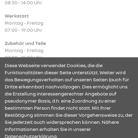
08:30 - 14:00 Uhr
Werkstatt
Montag - Freitag
07:00 - 19:00 Uhr
Zubehör und Teile
Montag - Freitag
07:00 - 19:00 Uhr
Diese Webseite verwendet Cookies, die die
Funktionalitäten dieser Seite unterstützt. Weiter wird
das Bewegungsverhalten auf unseren Seiten (auch für
Dritte erkennbar) nachvollzogen. Dies ermöglicht uns
KONTAKT & ANFAHRT
die Erstellung interessengerechter Angebote auf
pseudonymer Basis, d.h. eine Zuordnung zu einer
bestimmten Person findet nicht statt. Mit Ihrer
Bestätigung stimmen Sie dieser Vorgehensweise zu, der
ÖFFNUNGSZEITEN
Sie jederzeit auch widersprechen können. Nähere
Informationen erhalten Sie in unserer
Datenschutzerklärung.