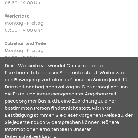
08:30 - 14:00 Uhr
Werkstatt
Montag - Freitag
07:00 - 19:00 Uhr
Zubehör und Teile
Montag - Freitag
07:00 - 19:00 Uhr
Diese Webseite verwendet Cookies, die die
Funktionalitäten dieser Seite unterstützt. Weiter wird
das Bewegungsverhalten auf unseren Seiten (auch für
Dritte erkennbar) nachvollzogen. Dies ermöglicht uns
KONTAKT & ANFAHRT
die Erstellung interessengerechter Angebote auf
pseudonymer Basis, d.h. eine Zuordnung zu einer
bestimmten Person findet nicht statt. Mit Ihrer
Bestätigung stimmen Sie dieser Vorgehensweise zu, der
ÖFFNUNGSZEITEN
Sie jederzeit auch widersprechen können. Nähere
Informationen erhalten Sie in unserer
Datenschutzerklärung.