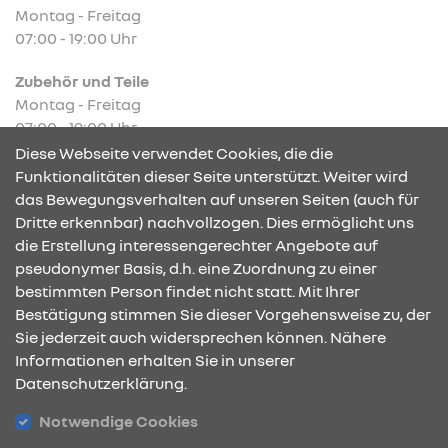
Montag - Freitag
07:00 - 19:00 Uhr
Zubehör und Teile
Montag - Freitag
07:00 - 19:00 Uhr
Diese Webseite verwendet Cookies, die die
Funktionalitäten dieser Seite unterstützt. Weiter wird
das Bewegungsverhalten auf unseren Seiten (auch für
Dritte erkennbar) nachvollzogen. Dies ermöglicht uns
KONTAKT & ANFAHRT
die Erstellung interessengerechter Angebote auf
pseudonymer Basis, d.h. eine Zuordnung zu einer
bestimmten Person findet nicht statt. Mit Ihrer
Bestätigung stimmen Sie dieser Vorgehensweise zu, der
ÖFFNUNGSZEITEN
Sie jederzeit auch widersprechen können. Nähere
Informationen erhalten Sie in unserer
Datenschutzerklärung.
STANDORTE
Notwendige Cookies