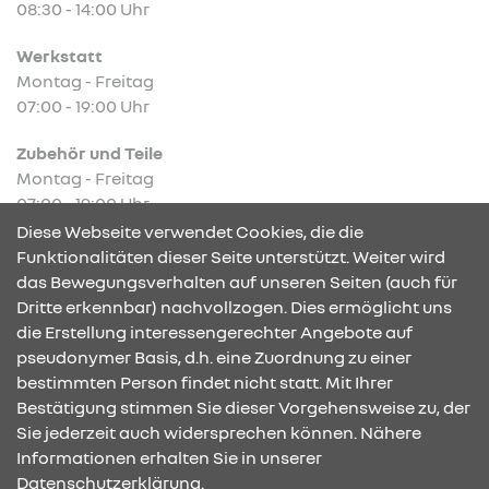
08:30 - 14:00 Uhr
Werkstatt
Montag - Freitag
07:00 - 19:00 Uhr
Zubehör und Teile
Montag - Freitag
07:00 - 19:00 Uhr
Diese Webseite verwendet Cookies, die die
Funktionalitäten dieser Seite unterstützt. Weiter wird
das Bewegungsverhalten auf unseren Seiten (auch für
Dritte erkennbar) nachvollzogen. Dies ermöglicht uns
KONTAKT & ANFAHRT
die Erstellung interessengerechter Angebote auf
pseudonymer Basis, d.h. eine Zuordnung zu einer
bestimmten Person findet nicht statt. Mit Ihrer
Bestätigung stimmen Sie dieser Vorgehensweise zu, der
ÖFFNUNGSZEITEN
Sie jederzeit auch widersprechen können. Nähere
Informationen erhalten Sie in unserer
Datenschutzerklärung.