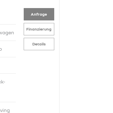
Anfrage
Finanzierung
nwagen
Details
o
ck-
ving