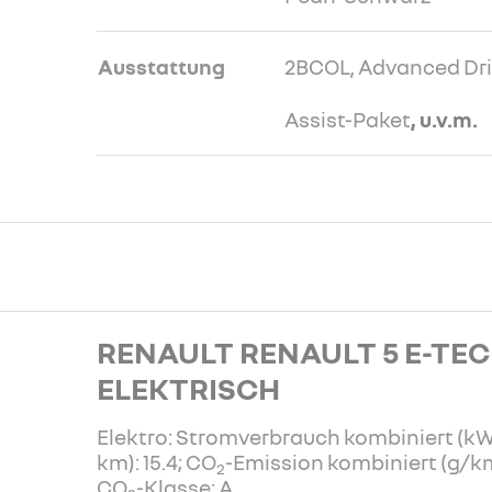
Ausstattung
2BCOL, Advanced Dri
Assist-Paket
, u.v.m.
RENAULT RENAULT 5 E-TE
ELEKTRISCH
Elektro: Stromverbrauch kombiniert (k
km): 15.4; CO
-Emission kombiniert (g/km
2
CO
-Klasse: A