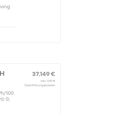
ving
CH
37.149 €
inkl. 1.149 €
Überführungskosten
Wh/100
): 0;