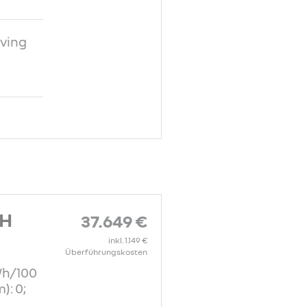
ving
CH
37.649 €
inkl. 1.149 €
Überführungskosten
Wh/100
): 0;