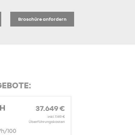
Broschüre anfordern
GEBOTE:
CH
37.649 €
inkl. 1.149 €
Überführungskosten
Wh/100