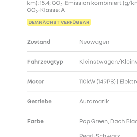
km): 15.4; CO
-Emission kombiniert (g/km
2
CO
-Klasse: A
2
DEMNÄCHST VERFÜGBAR
Zustand
Neuwagen
Fahrzeugtyp
Kleinstwagen/Klei
Motor
110kW (149PS) | Elektr
Getriebe
Automatik
Farbe
Pop Green, Dach Bla
Pearl-Schwarz