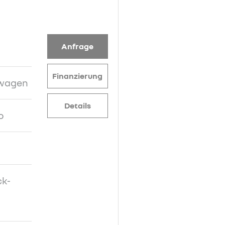
Anfrage
Finanzierung
nwagen
Details
o
ck-