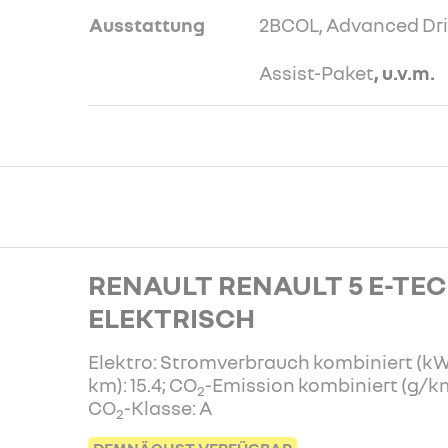
Ausstattung
2BCOL, Advanced Dri
Assist-Paket
, u.v.m.
RENAULT RENAULT 5 E-TE
ELEKTRISCH
Elektro: Stromverbrauch kombiniert (k
km): 15.4; CO
-Emission kombiniert (g/km
2
CO
-Klasse: A
2