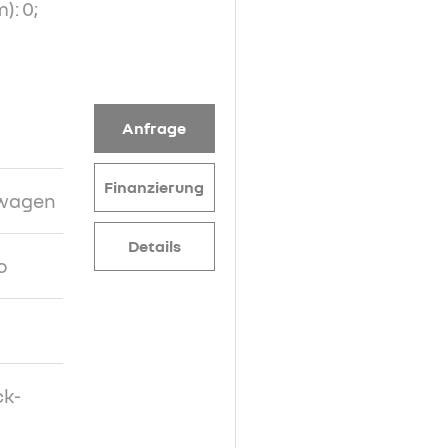
): 0;
Anfrage
Finanzierung
nwagen
Details
o
ck-