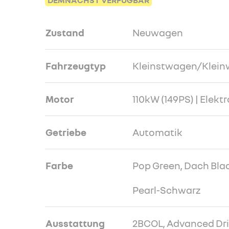
DEMNÄCHST VERFÜGBAR
Zustand
Neuwagen
Fahrzeugtyp
Kleinstwagen/Klei
Motor
110kW (149PS) | Elektr
Getriebe
Automatik
Farbe
Pop Green, Dach Bla
Pearl-Schwarz
Ausstattung
2BCOL, Advanced Dri