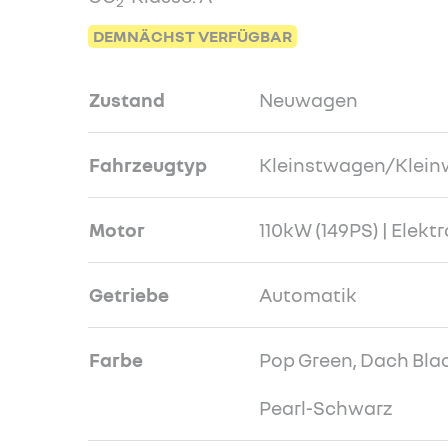
2
DEMNÄCHST VERFÜGBAR
Zustand
Neuwagen
Fahrzeugtyp
Kleinstwagen/Klei
Motor
110kW (149PS) | Elektr
Getriebe
Automatik
Farbe
Pop Green, Dach Bla
Pearl-Schwarz